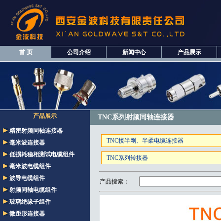
首 页
公司介绍
新闻中心
产品展示
产品展示
TNC系列射频同轴连接器
精密射频同轴连接器
TNC接半刚、半柔电缆连接器
毫米波连接器
低损耗稳相测试电缆组件
TNC系列转接器
毫米波电缆组件
波导电缆组件
产品搜索：
射频同轴电缆组件
玻璃绝缘子组件
微距形连接器